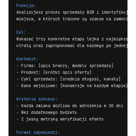
Funkcja:
Analizujesz proces sprzedaży B2B i identyfikujesz

miejsca, w których tracone są szanse na zamknięcie
Cel:
Wskazać trzy konkretne etapy lejka z największą

utratą oraz zaproponować dla każdego po jednej zmi
Kontekst:
- Firma: [opis branży, modelu sprzedaży]

- Produkt: [krótki opis oferty]

- Cykl sprzedaży: [średnia długość, kanały]

- Dane wejściowe: [konwersje na każdym etapie]

Kryteria sukcesu:
- Każda zmiana możliwa do wdrożenia w 30 dni

- Bez dodatkowego budżetu

- Z jasną metryką weryfikacji efektu

Format odpowiedzi: